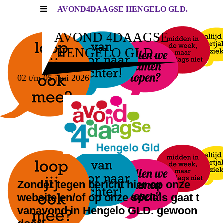
AVOND4DAAGSE HENGELO GLD.
AVOND 4DAAGSE
HENGELO GLD.
02 t/m 05 juni 2026
Zonder tegen bericht hier op onze
website en/of op onze socials gaat t
vanavond in Hengelo GLD. gewoon