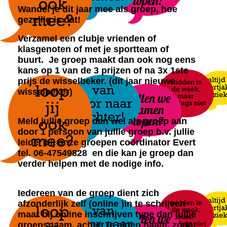
Wandel je dit jaar mee als groep, hoe
gezellig is dat!
Verzamel een clubje vrienden of
klasgenoten of met je sportteam of
buurt. Je groep maakt dan ook nog eens
kans op 1 van de 3 prijzen of na 3x 1ste
prijs de wisselbeker. (dit jaar nieuwe
wisselbeker)
Meld jullie groep dan wel als groep aan
door 1 persoon van jullie groep b.v. jullie
leider bij onze groepen coördinator Evert
tel. 06-47549828 en die kan je groep dan
verder helpen met de nodige info.
Iedereen van de groep dient zich
afzonderlijk zelf (online )in te schrijven
maar bij online inschrijven type dan jullie
groepsnaam, achter je eigen naam, zodat