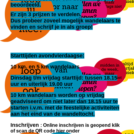
beoordeeld.
Er zijn 3 prijzen te verdelen.
Dus probeer zoveel mogelijk wandelaars te
vinden en schrijf je in als groep!
Starttijden avondvierdaagse:
10 km. en 5 km wandelaars
Dinsdag t/m vrijdag starttijd: tussen 18.15
uur en uiterlijk 19.00 uur
10 km wandelaars worden op vrijdag
geadviseerd om niet later dan 18.15 uur te
starten i.v.m. met de feestelijke activiteiten
aan het eind van de wandeltocht.
Inschrijven
: Online inschrijven is geopend klik
of scan de QR code hier onder