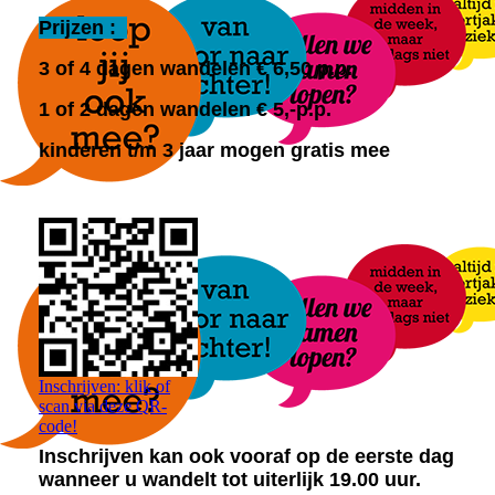
Prijzen :
3 of 4 dagen wandelen € 6,50 p.p.
1 of 2 dagen wandelen
€ 5,-p.p.
kinderen t/m 3 jaar mogen gratis mee
Inschrijven: klik of
scan via deze QR-
code!
Inschrijven kan ook vooraf op de eerste dag
wanneer u wandelt tot uiterlijk 19.00 uur.