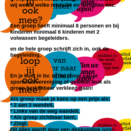
wij weten welke medaille en aantallen enz.
Een groep heeft minimaal 8 personen en bij
kinderen minimaal 6 kinderen met 2
volwassen begeleiders.
en de hele groep schrijft zich in, ook de
begeleiding.
En je kunt in bv. in het tenue van je
sportclub/vereniging of gewoon leuk als
groep herkenbaar verkleed gaan!
Als groep maak je kans op een prijs als:
* 2 aan 2 wandelt,
* Links van de weg wandelt,
* Als groep zichtbaar bent,
* Zingt.
Dit alles wordt door een deskundige jury