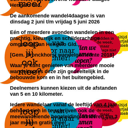
Hengelo Gld.
De aankomende wandel4daagse is van
dinsdag 2 juni t/m vrijdag 5 juni 2026
Eén of meerdere avonden wandelen in een
prachtig, kleurrijk en schilderachtige
omgeving van Hengelo Gld.
[Gem. Bronckhorst wandelgemeente 2018]
Waar je kunt genieten van meerdere mooie
wandelroutes
deze zijn gedeeltelijk in de
bebouwde kom en in het buitengebied.
Deelnemers kunnen kiezen uit de afstanden
van 5 en 10 kilometer.
Iedere wandelaar vanaf de leeftijd van 4 jaar
behoort zich in te schrijven ook de
meewandelende begeleiding. kinderen t/m 3
jaar mogen gratis mee!