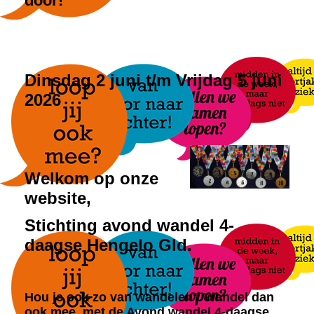
door!
Dinsdag 2 juni t/m Vrijdag 5 juni
2026
Welkom op onze
website,
Stichting avond wandel 4-
daagse Hengelo Gld.
Hou je ook zo van wandelen? Wandel dan
ook mee, met de Avond wandel 4-daagse