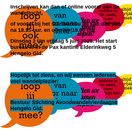
Inschrijven kan dan of online vooraf aan de
wandeltocht,
of vooraf bij het startbureau dit kan dan pas
na 18.15 uur. en uiterlijk 19.00 uur
Dinsdag 2 t/m vrijdag 5 juni 2026.
Het start
bureau is in de Pax kantine Elderinkweg 5
Hengelo Gld.
Hopelijk tot ziens, en wij wensen iedereen
veel wandelplezier!
Bestuur Stichting Avondwandelvierdaagse
Hengelo Gld.